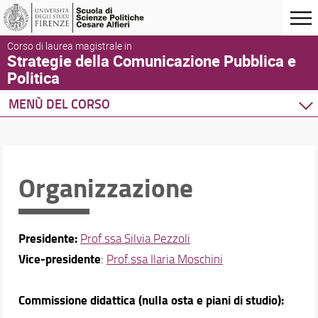
Corso di laurea magistrale in
Strategie della Comunicazione Pubblica e
Politica
MENÙ DEL CORSO
Home
Corso di studio
Presentazione del corso
Organizzazione
Per iscriversi
Organizzazione
Sedi e strutture
Presidente:
Prof.ssa
Silvia Pezzoli
Norme e regolamenti
Vice-presidente
:
Prof.ssa Ilaria Moschini
Qualità del Corso di Studio
Verbali del Consiglio
Segnalazioni e Reclami
Commissione didattica (nulla osta e piani di studio):