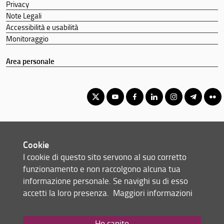
Privacy
Note Legali
Accessibilità e usabilità
Monitoraggio
Area personale
Corso di Laurea Magistrale in Strategie della Comunicazione
Pubblica e Politica
Cookie
© Copyright 2012-2026 Università degli Studi di Firenze UNIFI
I cookie di questo sito servono al suo corretto
P.IVA/Cod.Fis 01279680480
funzionamento e non raccolgono alcuna tua
informazione personale. Se navighi su di esso
Scuola di Scienze Politiche 'Cesare Alfieri' - Via delle Pandette, 32 -
accetti la loro presenza.
Maggiori informazioni
50127 Firenze (FI)
Tel: +39 055 2759076
Email:
scuola(AT)sc-politiche.unifi.it
Ho capito